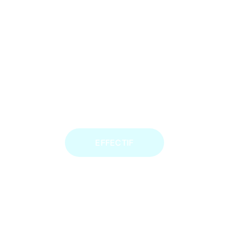
STADE BÉTHUNOIS FC
SENIORS A
RÉGIONAL 1
EFFECTIF