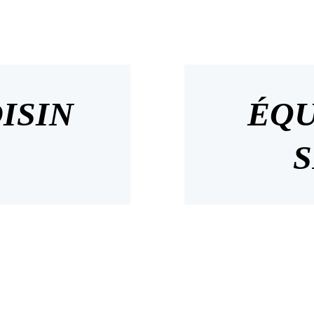
ISIN
ÉQU
S
outique
CONTACT